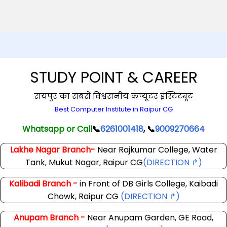
STUDY POINT & CAREER
रायपुर का सबसे विश्वसनीय कंप्यूटर इंस्टिट्यूट
Best Computer Institute in Raipur CG
Whatsapp or Call
📞
6261001418
, 📞
9009270664
Lakhe Nagar Branch-
Near Rajkumar College, Water
Tank, Mukut Nagar, Raipur CG
(DIRECTION ↱)
Kalibadi Branch -
in Front of DB Girls College, Kaibadi
Chowk, Raipur CG
(DIRECTION ↱)
Anupam Branch -
Near Anupam Garden, GE Road,