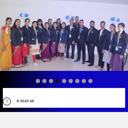
❮
❯
# NEAR ME