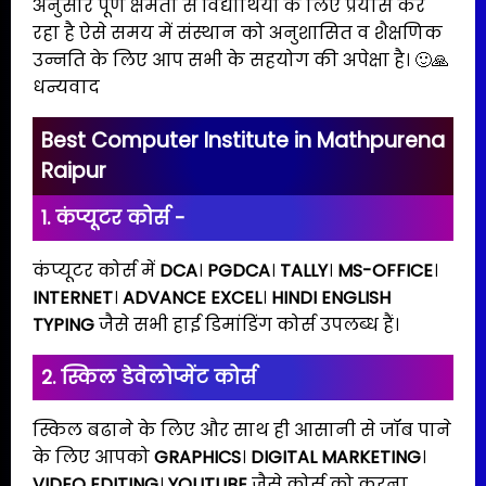
अनुसार पूर्ण क्षमता से विद्यार्थियों के लिए प्रयास कर
रहा है ऐसे समय में संस्थान को अनुशासित व शैक्षणिक
उन्नति के लिए आप सभी के सहयोग की अपेक्षा है। 🙂🙏
धन्यवाद
Best Computer Institute in Mathpurena
Raipur
1. कंप्यूटर कोर्स -
कंप्यूटर कोर्स में
DCA
।
PGDCA
।
TALLY
।
MS-OFFICE
।
INTERNET
।
ADVANCE EXCEL
।
HINDI ENGLISH
TYPING
जैसे सभी हाई डिमांडिंग कोर्स उपलब्ध हैं।
2. स्किल डेवेलोप्मेंट कोर्स
स्किल बढाने के लिए और साथ ही आसानी से जॉब पाने
के लिए आपको
GRAPHICS
।
DIGITAL MARKETING
।
VIDEO EDITING
।
YOUTUBE
जैसे कोर्स को करना