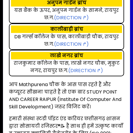
अनुपम गार्डन ब्रांच
यस बैंक के ऊपर, अनुपम गार्डन के सामने, रायपुर
छ.ग.
(DIRECTION ↱)
कालीबाड़ी ब्रांच
DB गर्ल्स कॉलेज के पास, कालीबाड़ी चौक, रायपुर
छ.ग.
(DIRECTION ↱)
लाखे नगर ब्रांच
राजकुमार कॉलेज के पास, लाखे नगर चौक, मुकुट
नगर, रायपुर छ.ग.
(DIRECTION ↱)
आप Mathpurena चौक के आस पास रहते हैं और
कंप्यूटर सीखना चाहते हैं तो एक बार STUDY POINT
AND CAREER RAIPUR (Institute Of Computer And
Skill Development) जरुर विजिट करें।
हमारी संस्था स्टडी पॉइंट एंड करियर छत्तीसगढ़ शासन
द्वारा सोसायटी रजिस्टर®📝 हैं साथ ही हमें उत्कृष्ट कार्यो