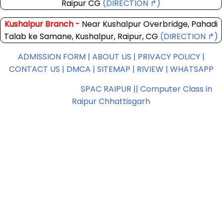
Raipur CG
(DIRECTION ↱)
Kushalpur Branch -
Near Kushalpur Overbridge, Pahadi
Talab ke Samane, Kushalpur, Raipur, CG
(DIRECTION ↱)
ADMISSION FORM |
ABOUT US |
PRIVACY POLICY |
CONTACT US |
DMCA |
SITEMAP |
RIVIEW |
WHATSAPP
Copyright ©
2026
SPAC RAIPUR || Computer Class in
Raipur Chhattisgarh