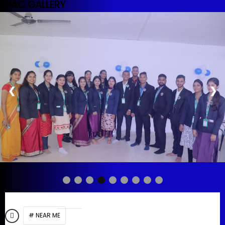
SPAC GALLERY
❮
❯
# NEAR ME