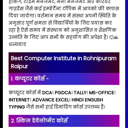
हैकिंग, टाइम मैनेजमेंट, मनी मैनेजमेंट और करियर
गाइडेंस जैसे कई इम्पोर्टेन्ट टॉपिक में आपको फ्री क्लास
दिया जायेगा। वर्तमान समय में संस्था अपनी स्थिति के
अनुसार पूर्ण क्षमता से विद्यार्थियों के लिए प्रयास कर
रहा है ऐसे समय में संस्थान को अनुशासित व शैक्षणिक
उन्नति के लिए आप सभी के सहयोग की अपेक्षा है। 🙂🙏
धन्यवाद
Best Computer Institute in Rohnipuram
Raipur
1. कंप्यूटर कोर्स -
कंप्यूटर कोर्स में
DCA
।
PGDCA
।
TALLY
।
MS-OFFICE
।
INTERNET
।
ADVANCE EXCEL
।
HINDI ENGLISH
TYPING
जैसे सभी हाई डिमांडिंग कोर्स उपलब्ध हैं।
2. स्किल डेवेलोप्मेंट कोर्स