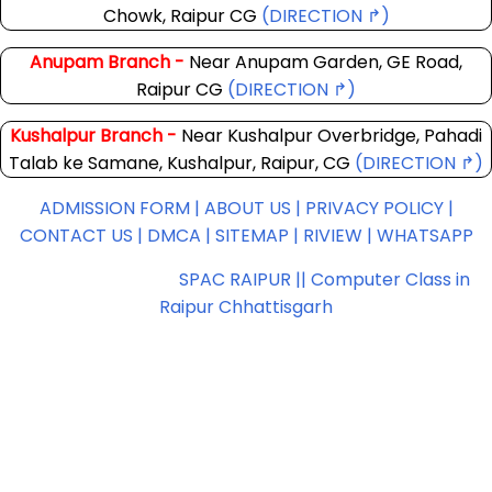
Chowk, Raipur CG
(DIRECTION ↱)
Anupam Branch -
Near Anupam Garden, GE Road,
Raipur CG
(DIRECTION ↱)
Kushalpur Branch -
Near Kushalpur Overbridge, Pahadi
Talab ke Samane, Kushalpur, Raipur, CG
(DIRECTION ↱)
ADMISSION FORM |
ABOUT US |
PRIVACY POLICY |
CONTACT US |
DMCA |
SITEMAP |
RIVIEW |
WHATSAPP
Copyright ©
2026
SPAC RAIPUR || Computer Class in
Raipur Chhattisgarh