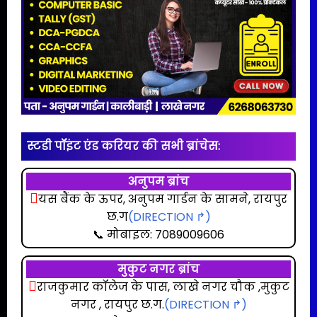
स्टडी पॉइंट एंड करियर की सभी ब्रांचेस:
अनुपम ब्रांच
यस बैंक के ऊपर, अनुपम गार्डन के सामने, रायपुर
छ.ग
(DIRECTION ↱)
📞 मोबाइल: 7089009606
मुकुट नगर
ब्रांच
राजकुमार कॉलेज के पास, लाखे नगर चौक ,मुकुट
नगर , रायपुर छ.ग.
(DIRECTION ↱)