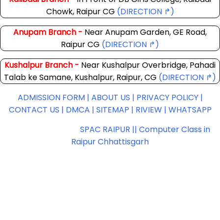
Anupam Branch -
Near Anupam Garden, GE Road,
Raipur CG
(DIRECTION ↱)
Kushalpur Branch -
Near Kushalpur Overbridge, Pahadi
Talab ke Samane, Kushalpur, Raipur, CG
(DIRECTION ↱)
ADMISSION FORM |
ABOUT US |
PRIVACY POLICY |
CONTACT US |
DMCA |
SITEMAP |
RIVIEW |
WHATSAPP
Copyright ©
2026
SPAC RAIPUR || Computer Class in
Raipur Chhattisgarh