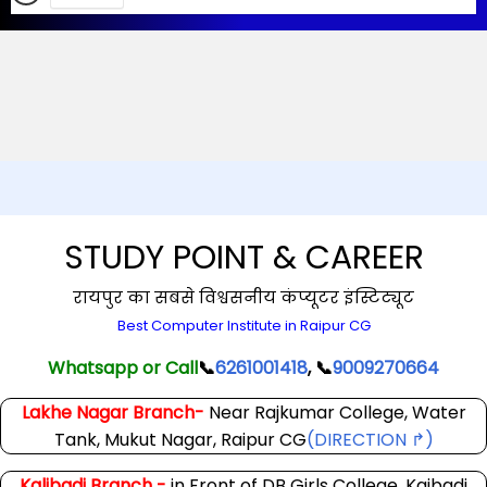
STUDY POINT & CAREER
रायपुर का सबसे विश्वसनीय कंप्यूटर इंस्टिट्यूट
Best Computer Institute in Raipur CG
Whatsapp or Call
📞
6261001418
, 📞
9009270664
Lakhe Nagar Branch-
Near Rajkumar College, Water
Tank, Mukut Nagar, Raipur CG
(DIRECTION ↱)
Kalibadi Branch -
in Front of DB Girls College, Kaibadi
Chowk, Raipur CG
(DIRECTION ↱)