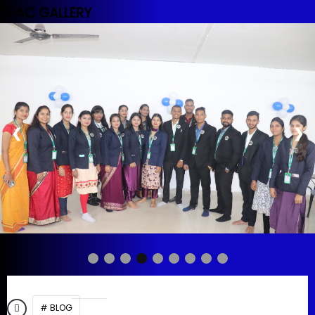
SPAC GALLERY
❮
❯
# BLOG