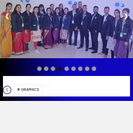
❮
❯
# GRAPHICS