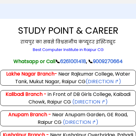
STUDY POINT & CAREER
रायपुर का सबसे विश्वसनीय कंप्यूटर इंस्टिट्यूट
Best Computer Institute in Raipur CG
Whatsapp or Call
📞
6261001418
, 📞
9009270664
Lakhe Nagar Branch-
Near Rajkumar College, Water
Tank, Mukut Nagar, Raipur CG
(DIRECTION ↱)
Kalibadi Branch -
in Front of DB Girls College, Kaibadi
Chowk, Raipur CG
(DIRECTION ↱)
Anupam Branch -
Near Anupam Garden, GE Road,
Raipur CG
(DIRECTION ↱)
Kushalpur Branch -
Near Kushalpur Overbridge, Pahadi